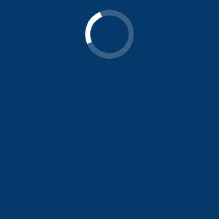
Endereço
UNIDADE PARK WAY
Smpw Quadra 05 Conjunto 13 Lote 1D
Park Way - Brasília - DF
UNIDADE CRUZEIRO VELHO
Sres Quadra 06 Bloco E lote 14
Cruzeiro Velho - Brasília - DF
Horário de atendimento
Segunda - Sexta